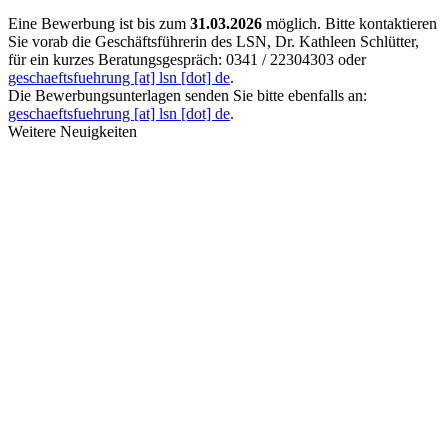
Eine Bewerbung ist bis zum
31.03.2026
möglich. Bitte kontaktieren
Sie vorab die Geschäftsführerin des LSN, Dr. Kathleen Schlütter,
für ein kurzes Beratungsgespräch: 0341 / 22304303 oder
geschaeftsfuehrung [at] lsn [dot] de
.
Die Bewerbungsunterlagen senden Sie bitte ebenfalls an:
geschaeftsfuehrung [at] lsn [dot] de
.
Weitere Neuigkeiten