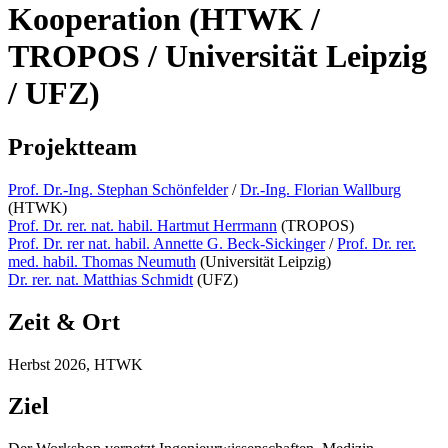
Kooperation (HTWK /
TROPOS / Universität Leipzig
/ UFZ)
Projektteam
Prof. Dr.-Ing. Stephan Schönfelder
/
Dr.-Ing. Florian Wallburg
(HTWK)
Prof. Dr. rer. nat. habil. Hartmut Herrmann
(TROPOS)
Prof. Dr. rer nat. habil. Annette G. Beck-Sickinger
/
Prof. Dr. rer.
med. habil. Thomas Neumuth
(Universität Leipzig)
Dr. rer. nat. Matthias Schmidt
(UFZ)
Zeit & Ort
Herbst 2026, HTWK
Ziel